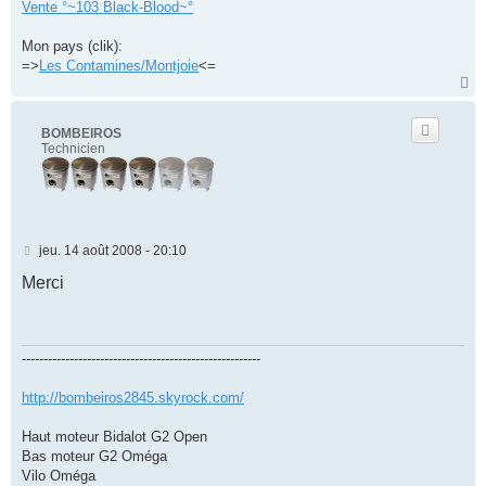
Vente °~103 Black-Blood~°
Mon pays (clik):
=>
Les Contamines/Montjoie
<=
H
a
u
t
BOMBEIROS
Technicien
M
jeu. 14 août 2008 - 20:10
e
s
Merci
s
a
g
e
-------------------------------------------------------
http://bombeiros2845.skyrock.com/
Haut moteur Bidalot G2 Open
Bas moteur G2 Oméga
Vilo Oméga