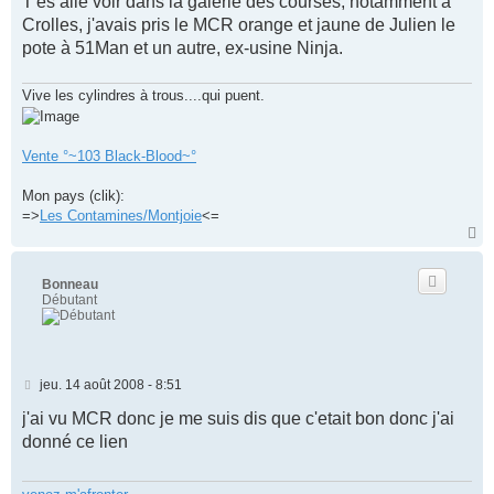
T'es allé voir dans la galerie des courses, notamment à
s
Crolles, j'avais pris le MCR orange et jaune de Julien le
a
g
pote à 51Man et un autre, ex-usine Ninja.
e
Vive les cylindres à trous....qui puent.
Vente °~103 Black-Blood~°
Mon pays (clik):
=>
Les Contamines/Montjoie
<=
H
a
u
t
Bonneau
Débutant
M
jeu. 14 août 2008 - 8:51
e
s
j'ai vu MCR donc je me suis dis que c'etait bon donc j'ai
s
donné ce lien
a
g
e