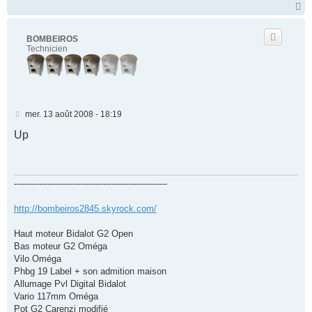
H
a
u
t
BOMBEIROS
Technicien
M
mer. 13 août 2008 - 18:19
e
s
Up
s
a
g
e
-------------------------------------------------------
http://bombeiros2845.skyrock.com/
Haut moteur Bidalot G2 Open
Bas moteur G2 Oméga
Vilo Oméga
Phbg 19 Label + son admition maison
Allumage Pvl Digital Bidalot
Vario 117mm Oméga
Pot G2 Carenzi modifié