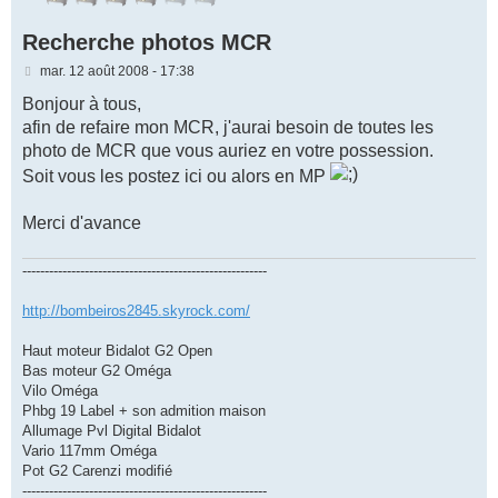
Recherche photos MCR
M
mar. 12 août 2008 - 17:38
e
s
Bonjour à tous,
s
afin de refaire mon MCR, j'aurai besoin de toutes les
a
g
photo de MCR que vous auriez en votre possession.
e
Soit vous les postez ici ou alors en MP
Merci d'avance
-------------------------------------------------------
http://bombeiros2845.skyrock.com/
Haut moteur Bidalot G2 Open
Bas moteur G2 Oméga
Vilo Oméga
Phbg 19 Label + son admition maison
Allumage Pvl Digital Bidalot
Vario 117mm Oméga
Pot G2 Carenzi modifié
-------------------------------------------------------