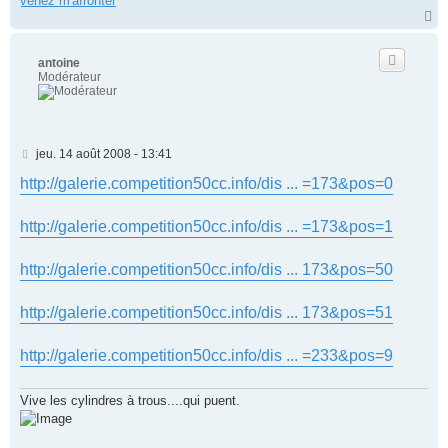
venez m'afronter
H
a
u
t
antoine
Modérateur
M
jeu. 14 août 2008 - 13:41
e
s
http://galerie.competition50cc.info/dis ... =173&pos=0
s
a
g
http://galerie.competition50cc.info/dis ... =173&pos=1
e
http://galerie.competition50cc.info/dis ... 173&pos=50
http://galerie.competition50cc.info/dis ... 173&pos=51
http://galerie.competition50cc.info/dis ... =233&pos=9
Vive les cylindres à trous....qui puent.