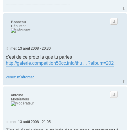
-------------------------------------------------------
H
a
u
t
Bonneau
Débutant
M
mer. 13 août 2008 - 20:30
e
s
c'est de ce proto la que tu parles
s
http://galerie.competition50cc.info/thu ... ?album=202
a
g
e
venez m'afronter
H
a
u
t
antoine
Modérateur
M
mer. 13 août 2008 - 21:05
e
s