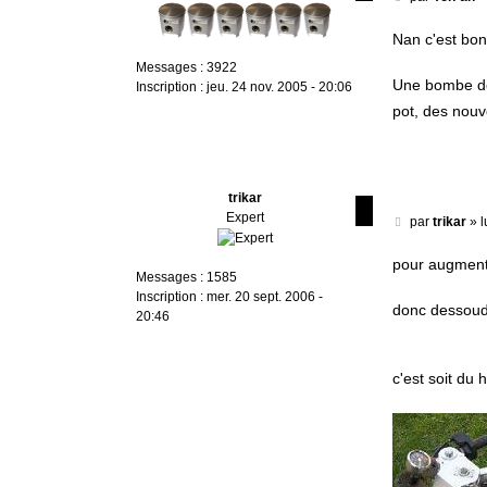
e
s
Nan c'est bon,
s
Messages :
3922
a
Une bombe de 
Inscription :
jeu. 24 nov. 2005 - 20:06
g
pot, des nouve
e
trikar
Expert
M
par
trikar
»
l
e
s
pour augmente
Messages :
1585
s
Inscription :
mer. 20 sept. 2006 -
a
donc dessoude
20:46
g
e
c'est soit du 