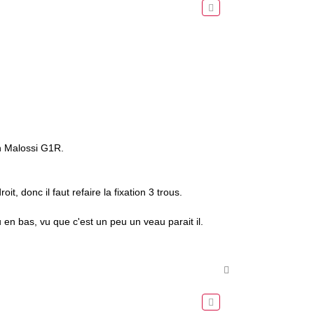
un Malossi G1R.
it, donc il faut refaire la fixation 3 trous.
u en bas, vu que c'est un peu un veau parait il.
H
a
u
t