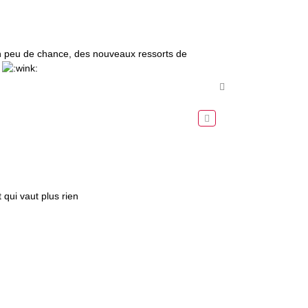
un peu de chance, des nouveaux ressorts de
.
H
a
u
t
qui vaut plus rien