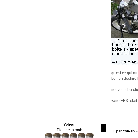
qu'est ce qui ar
ben on déchire l
nouvelle fourch
vario ER3 refait
Yoh-an
Dieu de la mob
M
par
Yoh-an
e