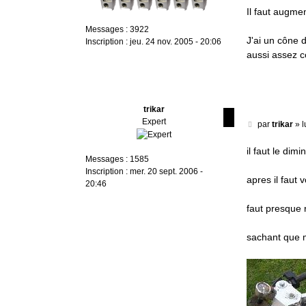
s
Il faut augme
s
Messages :
3922
a
J'ai un cône 
Inscription :
jeu. 24 nov. 2005 - 20:06
g
aussi assez c
e
trikar
Expert
M
par
trikar
»
l
e
s
il faut le dimi
Messages :
1585
s
Inscription :
mer. 20 sept. 2006 -
a
apres il faut v
20:46
g
e
faut presque 
sachant que m