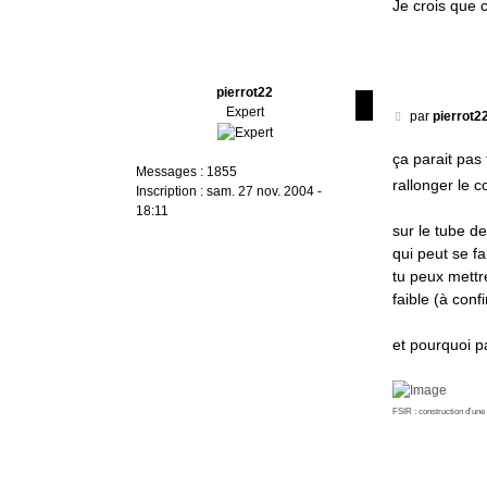
Je crois que c
pierrot22
Expert
M
par
pierrot2
e
s
ça parait pas 
Messages :
1855
s
rallonger le 
Inscription :
sam. 27 nov. 2004 -
a
18:11
g
sur le tube de
e
qui peut se f
tu peux mettr
faible (à conf
et pourquoi p
FSIR : construction d'un