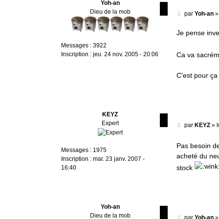
Yoh-an
Dieu de la mob
M
par
Yoh-an
e
s
Je pense inve
s
Messages :
3922
a
Inscription :
jeu. 24 nov. 2005 - 20:06
Ca va sacréme
g
e
C'est pour ça 
KEYZ
Expert
M
par
KEYZ
»
e
s
Pas besoin de
Messages :
1975
s
acheté du neu
Inscription :
mar. 23 janv. 2007 -
a
stock
16:40
g
e
Yoh-an
Dieu de la mob
M
par
Yoh-an