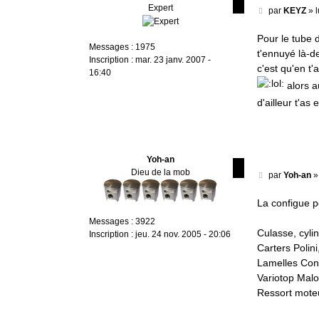
Expert
M
par
KEYZ
»
e
s
Pour le tube 
Messages :
1975
s
t'ennuyé là-d
Inscription :
mar. 23 janv. 2007 -
a
c'est qu'en t
16:40
g
alors a
e
d'ailleur t'as
Yoh-an
Dieu de la mob
M
par
Yoh-an
e
s
La configue p
s
Messages :
3922
a
Culasse, cyli
Inscription :
jeu. 24 nov. 2005 - 20:06
g
Carters Polini
e
Lamelles Con
Variotop Mal
Ressort moteu