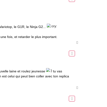
Variotop, le G1R, le Ninja G2...
ne fois, et retarder le plus important.
H
a
u
t
uvelle laine et roulez jeunesse
tu vas
st celui qui peut bien coller avec ton replica
H
a
u
t