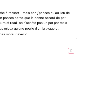
che à ressort....mais bon j'penses qu'au lieu de
j'en passes parce-que le bonne accord de pot
urs of road, on s'achète pas un pot par mois
pas mieux qu'une poulie d'embrayage et
bas moteur avec?
H
a
u
t