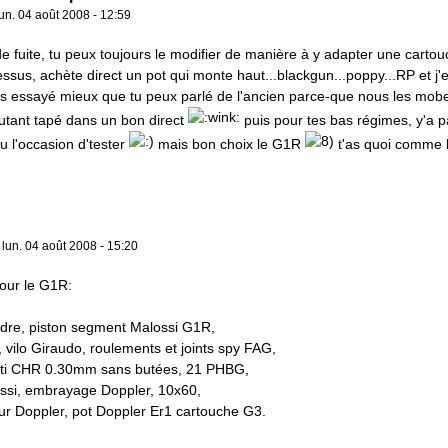
lun. 04 août 2008 - 12:59
de fuite, tu peux toujours le modifier de manière à y adapter une cartou
essus, achète direct un pot qui monte haut...blackgun...poppy...RP et 
'as essayé mieux que tu peux parlé de l'ancien parce-que nous les mobe
utant tapé dans un bon direct
puis pour tes bas régimes, y'a 
 eu l'occasion d'tester
mais bon choix le G1R
t'as quoi comme 
»
lun. 04 août 2008 - 15:20
our le G1R:
ndre, piston segment Malossi G1R,
, vilo Giraudo, roulements et joints spy FAG,
ti CHR 0.30mm sans butées, 21 PHBG,
ossi, embrayage Doppler, 10x60,
r Doppler, pot Doppler Er1 cartouche G3.