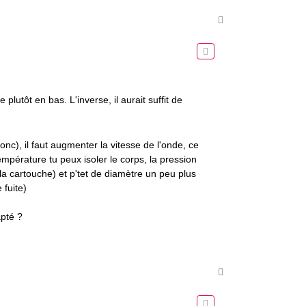
H
a
u
t
lutôt en bas. L'inverse, il aurait suffit de
onc), il faut augmenter la vitesse de l'onde, ce
mpérature tu peux isoler le corps, la pression
la cartouche) et p'tet de diamètre un peu plus
 fuite)
apté ?
H
a
u
t