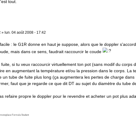
'est tout.
2
»
lun. 04 août 2008 - 17:42
facile : le G1R donne en haut je suppose, alors que le doppler s'accorde p
coude, mais dans ce sens, faudrait raccourcir le coude
 fuite, si tu veux raccourcir virtuellement ton pot (sans modif du corps d
aire en augmentant la température et/ou la pression dans le corps. La te
e un tube de fuite plus long (ça augmentera les pertes de charge dans 
irmer, faut que je regarde ce que dit DT au sujet du diamètre du tube de
as refaire propre le doppler pour le revendre et acheter un pot plus ad
e monoplace Formula Student