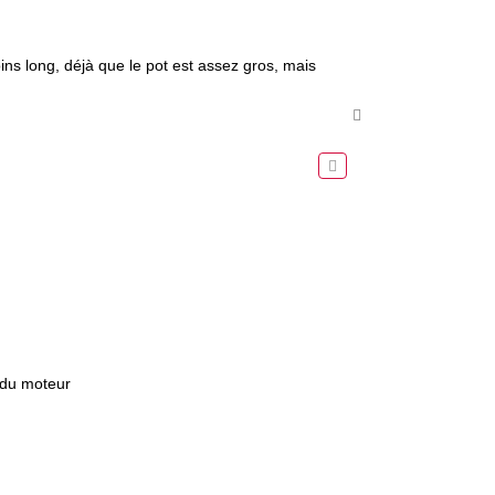
ins long, déjà que le pot est assez gros, mais
H
a
u
t
é du moteur