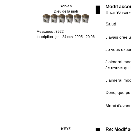
Yoh-an
Modif acco
Dieu de la mob
M
par
Yoh-an
e
s
Salut!
s
Messages :
3922
a
Inscription :
jeu. 24 nov. 2005 - 20:06
J'avais créé u
g
e
Je vous expo
J'aimerai mod
Je trouve qu'i
J'aimerai modi
Donc, que puis
Merci d'avan
KEYZ
Re: Modif a