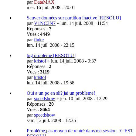
par
DataMAX
mer. 16 juil. 2008 - 20:01
Sauver données sur partition inactive [RESOLU]
par
V1NC3N7
»
lun. 14 juil. 2008 - 11:54
Réponses :
7
Vues :
4449
par
fluke
lun. 14 juil. 2008 - 22:15
big probleme [RESOLU]
par
kristof
»
lun. 14 juil. 2008 - 9:37
Réponses :
2
Vues :
3119
par
kristof
lun. 14 juil. 2008 - 19:58
Qui a un pc en sli? jai un probleme!
par
speedshow
»
jeu. 10 juil. 2008 - 12:29
Réponses :
20
Vues :
8664
par
speedshow
sam. 12 juil. 2008 - 12:35
Problème,pas moyen de rentré dans ma session...C'EST