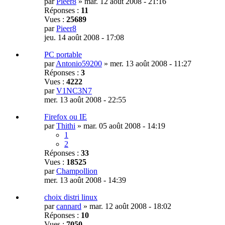
par
Pieer8
»
mar. 12 août 2008 - 21:16
Réponses :
11
Vues :
25689
par
Pieer8
jeu. 14 août 2008 - 17:08
PC portable
par
Antonio59200
»
mer. 13 août 2008 - 11:27
Réponses :
3
Vues :
4222
par
V1NC3N7
mer. 13 août 2008 - 22:55
Firefox ou IE
par
Thithi
»
mar. 05 août 2008 - 14:19
1
2
Réponses :
33
Vues :
18525
par
Champollion
mer. 13 août 2008 - 14:39
choix distri linux
par
cannard
»
mar. 12 août 2008 - 18:02
Réponses :
10
Vues :
7050