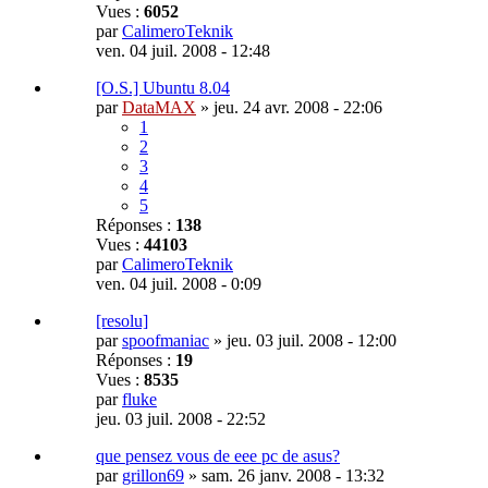
Vues :
6052
par
CalimeroTeknik
ven. 04 juil. 2008 - 12:48
[O.S.] Ubuntu 8.04
par
DataMAX
»
jeu. 24 avr. 2008 - 22:06
1
2
3
4
5
Réponses :
138
Vues :
44103
par
CalimeroTeknik
ven. 04 juil. 2008 - 0:09
[resolu]
par
spoofmaniac
»
jeu. 03 juil. 2008 - 12:00
Réponses :
19
Vues :
8535
par
fluke
jeu. 03 juil. 2008 - 22:52
que pensez vous de eee pc de asus?
par
grillon69
»
sam. 26 janv. 2008 - 13:32