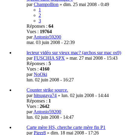
par
Champollion
»
dim. 25 mai 2008 - 0:49
1
2
3
Réponses :
64
Vues :
19764
par
Antonio59200
mar. 03 juin 2008 - 22:39
lecteur vidéo sur vieux mac? (archos sur mac os9)
par
FUSCHIA SPX
»
mar. 27 mai 2008 - 15:43
Réponses :
5
Vues :
4160
par
NoOki
lun. 02 juin 2008 - 16:27
Counter strike source.
par
hitsugaya74
»
lun. 02 juin 2008 - 14:44
Réponses :
1
Vues :
2642
par
Antonio59200
lun. 02 juin 2008 - 14:47
Carte mère HS, cherche carte mère fin P1
par
Pieer8
»
dim. 18 mai 2008 - 17:26