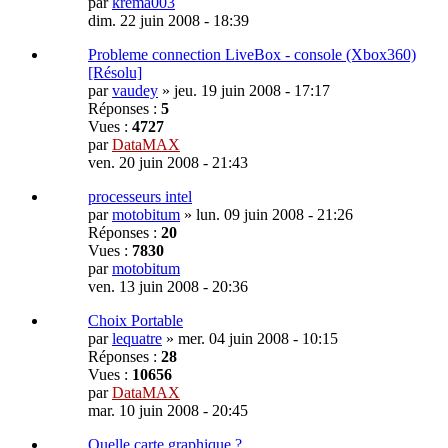
par
krema003
dim. 22 juin 2008 - 18:39
Probleme connection LiveBox - console (Xbox360)
[Résolu]
par
vaudey
»
jeu. 19 juin 2008 - 17:17
Réponses :
5
Vues :
4727
par
DataMAX
ven. 20 juin 2008 - 21:43
processeurs intel
par
motobitum
»
lun. 09 juin 2008 - 21:26
Réponses :
20
Vues :
7830
par
motobitum
ven. 13 juin 2008 - 20:36
Choix Portable
par
lequatre
»
mer. 04 juin 2008 - 10:15
Réponses :
28
Vues :
10656
par
DataMAX
mar. 10 juin 2008 - 20:45
Quelle carte graphique ?