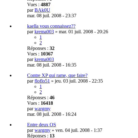
Vues :
4887
par
BAk0U
mar. 08 juil. 2008 - 23:37
kaella vous connaissez??
par
krema003
»
mar. 01 juil. 2008 - 20:26
1
2
Réponses :
32
Vues :
10367
par
krema003
mar. 08 juil. 2008 - 16:35
Contre XP qui rame, que faire?
par
floflo51
»
jeu. 03 juil. 2008 - 22:35
1
2
Réponses :
46
Vues :
16418
par
wargmy
mar. 08 juil. 2008 - 16:24
Entre deux OS
par
wargmy
»
ven. 04 juil. 2008 - 1:37
Réponses :
13