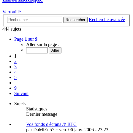
Verrouillé
Recherche avancée
Rechercher
444 sujets
Page
1
sur
9
Aller sur la page :
1
2
3
4
5
…
9
Suivant
Sujets
Statistiques
Dernier message
Vos fonds d'écrans /!\ RTC
par
DaMiEn57
»
ven. 06 janv. 2006 - 23:23