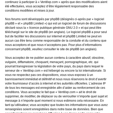
continuez à participer à « Ventilxp.com » après que des modifications aient
été effectuées, vous acceptez d’être légalement responsable des
conditions modifiées et mises à jour.
Nos forums sont développés par phpBB (désignés ci-après par « logiciel
phpBB » et « phpBB Limited ») qui est un logiciel de forum de discussions
déclaré sous la «
licence publique générale GNU 2.0
» et qui peut être
téléchargé sur
le site de phpBB
(en anglais). Le logiciel phpBB a pour seul
but de faciliter les discussions sur internet et phpBB Limited ne peut en
aucun cas être tenu comme responsable de la conduite et du contenu que
nous acceptons et que nous n’acceptons pas. Pour plus d’informations
concernant phpBB, veuillez consulter
le site de phpBB
(en anglais).
Vous acceptez de ne publier aucun contenu à caractère abusif, obscène,
vulgaire, diffamatoire, choquant, menaçant, pornographique, etc. qui
pourrait transgresser la législation de votre pays, du pays dans lequel le
serveur de « Ventilxp.com » est hébergé ou encore la loi internationale. Si
vous ne respectez pas ces dispositions, vous vous exposez à un
bannissement immédiat et définitif et nous nous réservons le droit d’avertir
votre fournisseur d’accès à internet et les autorités officielles. L’adresse IP
de tous les messages est enregistrée afin d’aider au renforcement de ces
conditions. Vous acceptez le fait que « Ventilxp.com » ait le droit de
supprimer, de modifier, de déplacer ou de verrouiller n’importe quel sujet et
message à n’importe quel moment si nous estimons cela nécessaire. En
tant qu’utilisateur, vous acceptez que toutes les informations que vous avez
renseignées soient enregistrées dans notre base de données. Bien que