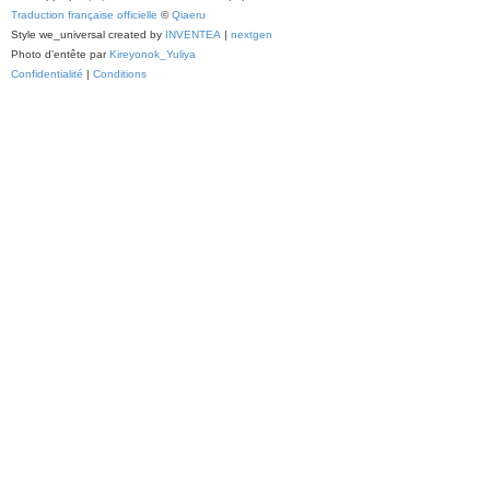
Traduction française officielle
©
Qiaeru
Style we_universal created by
INVENTEA
|
nextgen
Photo d'entête par
Kireyonok_Yuliya
Confidentialité
|
Conditions