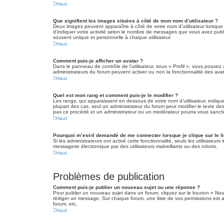
Haut
Que signifient les images situées à côté de mon nom d’utilisateur ?
Deux images peuvent apparaître à côté de votre nom d’utilisateur lorsque
d’indiquer votre activité selon le nombre de messages que vous avez publi
souvent unique et personnelle à chaque utilisateur.
Haut
Comment puis-je afficher un avatar ?
Dans le panneau de contrôle de l’utilisateur, sous « Profil », vous pouvez 
administrateurs du forum peuvent activer ou non la fonctionnalité des avata
Haut
Quel est mon rang et comment puis-je le modifier ?
Les rangs, qui apparaissent en dessous de votre nom d’utilisateur, indique
plupart des cas, seul un administrateur du forum peut modifier le texte 
pas ce procédé et un administrateur ou un modérateur pourra vous sanct
Haut
Pourquoi m’est-il demandé de me connecter lorsque je clique sur le lie
Si les administrateurs ont activé cette fonctionnalité, seuls les utilisate
messagerie électronique par des utilisateurs malveillants ou des robots.
Haut
Problèmes de publication
Comment puis-je publier un nouveau sujet ou une réponse ?
Pour publier un nouveau sujet dans un forum, cliquez sur le bouton « Nou
rédiger un message. Sur chaque forum, une liste de vos permissions est a
forum, etc.
Haut