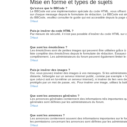
Mise en forme et types de sujets
Qu’est-ce que le BBCode ?
Le BBCode est une implémentation spéciale du code HTML, vous offrant un 
sur chaque message depuis le formulaire de rédaction. Le BBCode est simil
du BBCode, veuillez consulter le guide qui est accessible depuis la page 
Haut
Puis-je insérer du code HTML ?
Par mesure de sécurité, il n’est pas possible d’insérer du code HTML su
Haut
Que sont les émoticônes ?
Les émoticônes sont de petites images qui peuvent être utilisées grâce à un
liste complète des émoticônes depuis le formulaire de rédaction. Essayez
complètement. Les administrateurs du forum peuvent également limiter le 
Haut
Puis-je insérer des images ?
Oui, vous pouvez insérer des images à vos messages. Si les administrateurs
distante, hébergée sur un serveur internet public, comme par exemple « h
que celui-ci soit en lui-même un serveur internet), ni insérer de lien ve
protégés par un mot de passe, etc. Pour insérer une image, utilisez la ba
Haut
Que sont les annonces générales ?
Les annonces générales contiennent des informations très importantes que
générales sont définies par les administrateurs du forum.
Haut
Que sont les annonces ?
Les annonces contiennent souvent des informations importantes sur le f
les permissions concernant les annonces sont définies par les administrat
Haut