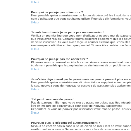
Haut
Pourquoi ne puis-je pas m’inscrire ?
Il est possible qu’un administrateur du forum ait désactivé les inscriptions
nom d’utilisateur que vous souhaitez utiliser. Pour plus d’informations, veu
Haut
Je suis inscrit mais je ne peux pas me connecter !
Vérifiez en premier lieu que votre nom d’utilisateur et votre mot de passe 
que vous avez reçues. Certains forums exigeront également que les nouvelle
de votre inscription. Si vous aviez reçu un courrier électronique, consult
électronique a été filtré en tant que pourriel. Si vous êtes certain que l’
Haut
Pourquoi ne puis-je pas me connecter ?
Plusieurs raisons peuvent en être la cause. Assurez-vous avant tout que vot
également possible que le propriétaire du site internet ait un problème de co
Haut
Je m’étais déjà inscrit par le passé mais ne peux à présent plus me 
Il est possible qu’un administrateur ait désactivé ou supprimé votre compt
le cas, inscrivez-vous de nouveau et essayez de participer plus activemen
Haut
J’ai perdu mon mot de passe !
Pas de panique ! Bien que votre mot de passe ne puisse pas être récupéré, 
être en mesure de pouvoir vous connecter de nouveau rapidement.
Cependant, si vous ne pouvez pas réinitialiser votre mot de passe, nous v
Haut
Pourquoi suis-je déconnecté automatiquement ?
Si vous ne cochez pas la case « Se souvenir de moi » lors de votre connex
veuillez cocher la case « Se souvenir de moi » lors de votre connexion au