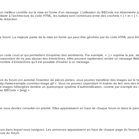
meilleur contrôle sur la mise en forme d’un message. L’utilisation du BBCode est déterminée par 
aire à l’architecture du code HTML, les balises sont contenues entre des crochets « [ » et « ] » 
de rédaction.
r ce forum. La majeure partie de la mise en forme qui peut être générée par du code HTML peut 
 code court et qui permettent d’exprimer des sentiments. Par exemple, « :) » exprime la joie, alor
 cependant de ne pas abuser des émoticônes, elles peuvent rapidement rendre un message illisibl
nombre d’émoticônes qu’il est possible d’insérer à un message.
 du forum ont autorisé l’insertion de pièces jointes, vous pourrez transférer des images sur le f
ttp://www.exemple.com/mon-image.gif ». Vous ne pourrez cependant ni insérer de lien vers des i
rs des images hébergées derrière un quelconque système d’authentification, comme par exemple les
lise BBCode « [img] ».
 vous devriez consulter en priorité. Elles apparaissent en haut de chaque forum et dans le pann
orum dans lequel vous naviguez. Les annonces apparaissent en haut de chaque page du forum da
eurs du forum.