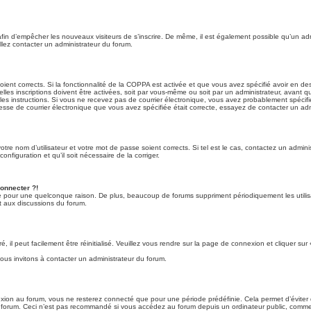
 afin d’empêcher les nouveaux visiteurs de s’inscrire. De même, il est également possible qu’un admi
illez contacter un administrateur du forum.
soient corrects. Si la fonctionnalité de la COPPA est activée et que vous avez spécifié avoir en de
s inscriptions doivent être activées, soit par vous-même ou soit par un administrateur, avant que
ez les instructions. Si vous ne recevez pas de courrier électronique, vous avez probablement spécif
adresse de courrier électronique que vous avez spécifiée était correcte, essayez de contacter un ad
re nom d’utilisateur et votre mot de passe soient corrects. Si tel est le cas, contactez un admini
nfiguration et qu’il soit nécessaire de la corriger.
connecter ?!
e pour une quelconque raison. De plus, beaucoup de forums suppriment périodiquement les utilisateu
t aux discussions du forum.
il peut facilement être réinitialisé. Veuillez vous rendre sur la page de connexion et cliquer sur
ous invitons à contacter un administrateur du forum.
ion au forum, vous ne resterez connecté que pour une période prédéfinie. Cela permet d’éviter qu
 forum. Ceci n’est pas recommandé si vous accédez au forum depuis un ordinateur public, comme une