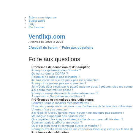
Sujets sans réponse
Sujets actifs
FAQ
Rechercher
Ventilxp.com
Archives de 2005 à 2008
Accueil du forum
Foire aux questions
Foire aux questions
Problèmes de connexion et d’inscription
Pourquoi ai-je besoin de m’inscrire ?
Qu’est-ce que la COPPA ?
Pourquoi ne puis-je pas m’inscrire ?
Je suis inscrit mais je ne peux pas me connecter !
Pourquoi ne puis-je pas me connecter ?
Je m’étais déjà inscrit par le passé mais ne peux à présent plus me conne
J’ai perdu mon mot de passe !
Pourquoi suis-je déconnecté automatiquement ?
À quoi sert « Supprimer les cookies » ?
Préférences et paramètres des utilisateurs
Comment puis-je modifier mes paramètres ?
Comment puis-je masquer mon nom d’utilisateur de la liste des utilisateurs
L’heure n’est pas correcte !
J’ai réglé le fuseau horaire mais l’heure n’est toujours pas correcte !
Ma langue n’apparaît pas dans la liste !
Que signifient les images situées à côté de mon nom d’utilisateur ?
Comment puis-je afficher un avatar ?
Quel est mon rang et comment puis-je le modifier ?
Pourquoi m’est-il demandé de me connecter lorsque je clique sur le lien de 
Problèmes de publication