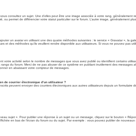
 vous consultez un sujet. Une d’elles peut être une image associée à votre rang, généralement re
é, ou permet de différencier votre statut particulier sur le forum. L’autre image, généralement p
ajouter un avatar en utilisant une des quatre méthodes suivantes : le service « Gravatar », la gale
rs et des méthodes qu’ils veuillent rendre disponible aux utilisateurs. Si vous ne pouvez pas util
nt votre activité selon le nombre de messages que vous avez publié ou identifient certains utilis
des rangs du forum. Merci de ne pas abuser de ce système en publiant inutilement des messages a
ionner en abaissant votre compteur de messages.
n de courrier électronique d’un utilisateur ?
urs inscrits peuvent envoyer des courriers électroniques aux autres utilisateurs depuis un formulai
veau sujet ». Pour publier une réponse à un sujet ou un message, cliquez sur le bouton « Répond
ffichée en bas de l’écran du forum ou du sujet. Par exemple : vous pouvez publier de nouveaux 