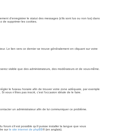
ment d’enregistrer le statut des messages (s’ils sont lus ou non lus) dans
ez de supprimer les cookies.
eur. Le lien vers ce dernier se trouve généralement en cliquant sur votre
ne serez visible que des administrateurs, des modérateurs et de vous-même.
 et régler le fuseau horaire afin de trouver votre zone adéquate, par exemple
i vous n’êtes pas inscrit, c’est l’occasion idéale de le faire.
z contacter un administrateur afin de lui communiquer ce problème.
 forum s’il est possible qu’il puisse installer la langue que vous
dre sur
le site internet de phpBB
® (en anglais).