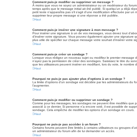
Comment puis-je modifier ou supprimer un message ?
À moins que vous ne soyez un administrateur ou un modérateur du forum,
temps après que le message initial ait été publié. Si quelqu’un a déjà ré
petit texte n’apparaîtra pas s’il s’agit d’une modification effectuée par u
supprimer leur propre message si une réponse a été publiée.
Haut
Comment puis-je insérer une signature à mon message ?
Pour insérer une signature à un de vos messages, vous devez tout d’abord 
d’insérer votre signature. Vous pouvez également ajouter une signature qu
plus utile de spécifier sur chaque message votre souhait d’insérer votre si
Haut
Comment puis-je créer un sondage ?
Lorsque vous rédigez un nouveau sujet ou modifiez le premier message d’un
n’ayez pas la permission de créer des sondages. Saisissez le titre du so
que les utilisateurs peuvent insérer en modifiant, lors du vote, le nombre d
Haut
Pourquoi ne puis-je pas ajouter plus d’options à un sondage ?
La limite d’options d’un sondage est décidée par les administrateurs du 
l’augmenter.
Haut
Comment puis-je modifier ou supprimer un sondage ?
Comme pour les messages, les sondages ne peuvent être modifiés que par l
associé à ce dernier. Si personne n’a encore voté, il est possible de sup
sondage. Cela empêche de modifier les options d’un sondage en cours.
Haut
Pourquoi ne puis-je pas accéder à un forum ?
Certains forums peuvent être limités à certains utilisateurs ou groupes d’
un administrateur du forum afin de lui demander un accès.
Haut