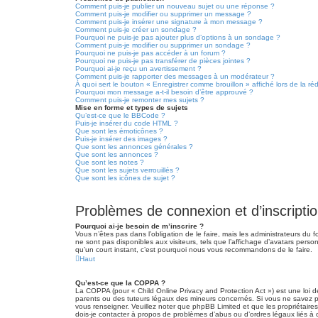
Comment puis-je publier un nouveau sujet ou une réponse ?
Comment puis-je modifier ou supprimer un message ?
Comment puis-je insérer une signature à mon message ?
Comment puis-je créer un sondage ?
Pourquoi ne puis-je pas ajouter plus d’options à un sondage ?
Comment puis-je modifier ou supprimer un sondage ?
Pourquoi ne puis-je pas accéder à un forum ?
Pourquoi ne puis-je pas transférer de pièces jointes ?
Pourquoi ai-je reçu un avertissement ?
Comment puis-je rapporter des messages à un modérateur ?
À quoi sert le bouton « Enregistrer comme brouillon » affiché lors de la ré
Pourquoi mon message a-t-il besoin d’être approuvé ?
Comment puis-je remonter mes sujets ?
Mise en forme et types de sujets
Qu’est-ce que le BBCode ?
Puis-je insérer du code HTML ?
Que sont les émoticônes ?
Puis-je insérer des images ?
Que sont les annonces générales ?
Que sont les annonces ?
Que sont les notes ?
Que sont les sujets verrouillés ?
Que sont les icônes de sujet ?
Problèmes de connexion et d’inscripti
Pourquoi ai-je besoin de m’inscrire ?
Vous n’êtes pas dans l’obligation de le faire, mais les administrateurs du
ne sont pas disponibles aux visiteurs, tels que l’affichage d’avatars personn
qu’un court instant, c’est pourquoi nous vous recommandons de le faire.
Haut
Qu’est-ce que la COPPA ?
La COPPA (pour « Child Online Privacy and Protection Act ») est une loi 
parents ou des tuteurs légaux des mineurs concernés. Si vous ne savez pas
vous renseigner. Veuillez noter que phpBB Limited et que les propriétaire
dois-je contacter à propos de problèmes d’abus ou d’ordres légaux liés à 