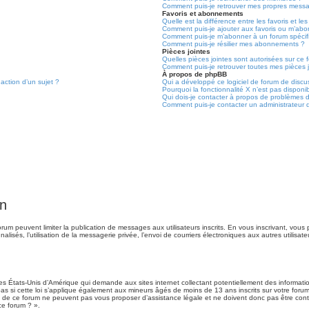
Comment puis-je retrouver mes propres messa
Favoris et abonnements
Quelle est la différence entre les favoris et 
Comment puis-je ajouter aux favoris ou m’abon
Comment puis-je m’abonner à un forum spécif
Comment puis-je résilier mes abonnements ?
Pièces jointes
Quelles pièces jointes sont autorisées sur ce 
Comment puis-je retrouver toutes mes pièces j
À propos de phpBB
daction d’un sujet ?
Qui a développé ce logiciel de forum de discu
Pourquoi la fonctionnalité X n’est pas disponi
Qui dois-je contacter à propos de problèmes d
Comment puis-je contacter un administrateur 
on
 forum peuvent limiter la publication de messages aux utilisateurs inscrits. En vous inscrivant, vo
alisés, l’utilisation de la messagerie privée, l’envoi de courriers électroniques aux autres utilisate
des États-Unis d’Amérique qui demande aux sites internet collectant potentiellement des informa
 si cette loi s’applique également aux mineurs âgés de moins de 13 ans inscrits sur votre forum,
s de ce forum ne peuvent pas vous proposer d’assistance légale et ne doivent donc pas être conta
ce forum ? ».