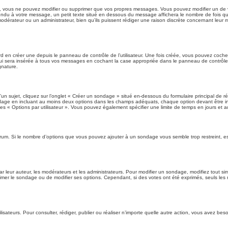
 vous ne pouvez modifier ou supprimer que vos propres messages. Vous pouvez modifier un de v
pondu à votre message, un petit texte situé en dessous du message affichera le nombre de fois que
n modérateur ou un administrateur, bien qu’ils puissent rédiger une raison discrète concernant leur 
en créer une depuis le panneau de contrôle de l’utilisateur. Une fois créée, vous pouvez cocher 
i sera insérée à tous vos messages en cochant la case appropriée dans le panneau de contrôle de l
gnature.
 sujet, cliquez sur l’onglet « Créer un sondage » situé en-dessous du formulaire principal de réd
ndage en incluant au moins deux options dans les champs adéquats, chaque option devant être in
es « Options par utilisateur ». Vous pouvez également spécifier une limite de temps en jours et aut
forum. Si le nombre d’options que vous pouvez ajouter à un sondage vous semble trop restreint, e
eur auteur, les modérateurs et les administrateurs. Pour modifier un sondage, modifiez tout si
primer le sondage ou de modifier ses options. Cependant, si des votes ont été exprimés, seuls les
utilisateurs. Pour consulter, rédiger, publier ou réaliser n’importe quelle autre action, vous ave