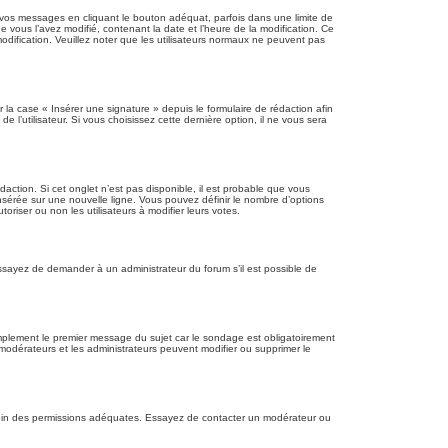
os messages en cliquant le bouton adéquat, parfois dans une limite de
 vous l’avez modifié, contenant la date et l’heure de la modification. Ce
modification. Veuillez noter que les utilisateurs normaux ne peuvent pas
la case « Insérer une signature » depuis le formulaire de rédaction afin
’utilisateur. Si vous choisissez cette dernière option, il ne vous sera
action. Si cet onglet n’est pas disponible, il est probable que vous
sérée sur une nouvelle ligne. Vous pouvez définir le nombre d’options
oriser ou non les utilisateurs à modifier leurs votes.
ssayez de demander à un administrateur du forum s’il est possible de
mplement le premier message du sujet car le sondage est obligatoirement
 modérateurs et les administrateurs peuvent modifier ou supprimer le
z besoin des permissions adéquates. Essayez de contacter un modérateur ou