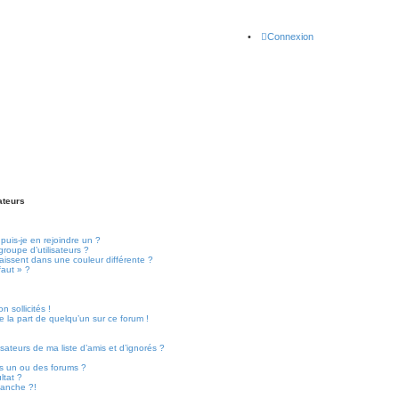
Connexion
ateurs
puis-je en rejoindre un ?
roupe d’utilisateurs ?
raissent dans une couleur différente ?
faut » ?
!
 sollicités !
de la part de quelqu’un sur ce forum !
sateurs de ma liste d’amis et d’ignorés ?
s un ou des forums ?
ltat ?
lanche ?!