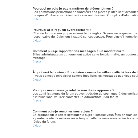
Pourquoi ne puis-je pas transférer de pièces jointes ?
Les permissions permettant de transférer des pièces jointes sont accordées
groupes d’utilisateurs détiennent cette autorisation. Pour plus d’informatio
Haut
Pourquoi ai-je reçu un avertissement ?
Chaque forum a son propre ensemble de règles. Si vous ne respectez pas 
responsable du règlement instauré sur cet espace. Pour plus d’information
Haut
Comment puis-je rapporter des messages à un modérateur ?
Si les administrateurs du forum ont activé cette fonctionnalité, un bouton 
message.
Haut
À quoi sert le bouton « Enregistrer comme brouillon » affiché lors de l
Il vous permet d’enregistrer comme brouillons les messages que vous souha
Haut
Pourquoi mon message a-t-il besoin d’être approuvé ?
Les administrateurs du forum peuvent décider de soumettre à des vérificat
d’informations, veuillez contacter un administrateur du forum.
Haut
Comment puis-je remonter mes sujets ?
En cliquant sur le lien « Remonter le sujet » lorsque vous êtes en train de
a peut-être été désactivée ou le temps d’attente nécessaire entre les remo
règles du forum.
Haut