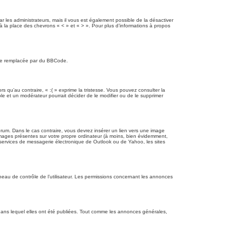
les administrateurs, mais il vous est également possible de la désactiver
à la place des chevrons « < » et « > ». Pour plus d’informations à propos
être remplacée par du BBCode.
s qu’au contraire, « :( » exprime la tristesse. Vous pouvez consulter la
e et un modérateur pourrait décider de le modifier ou de le supprimer
orum. Dans le cas contraire, vous devrez insérer un lien vers une image
mages présentes sur votre propre ordinateur (à moins, bien évidemment,
 services de messagerie électronique de Outlook ou de Yahoo, les sites
eau de contrôle de l’utilisateur. Les permissions concernant les annonces
ns lequel elles ont été publiées. Tout comme les annonces générales,