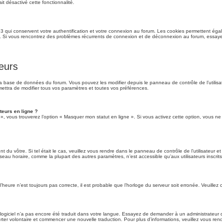
it désactivé cette fonctionnalité.
 qui conservent votre authentification et votre connexion au forum. Les cookies permettent égale
rum. Si vous rencontrez des problèmes récurrents de connexion et de déconnexion au forum, essay
eurs
 la base de données du forum. Vous pouvez les modifier depuis le panneau de contrôle de l’utilisat
ettra de modifier tous vos paramètres et toutes vos préférences.
teurs en ligne ?
 », vous trouverez l’option « Masquer mon statut en ligne ». Si vous activez cette option, vous 
rent du vôtre. Si tel était le cas, veuillez vous rendre dans le panneau de contrôle de l’utilisateur
au horaire, comme la plupart des autres paramètres, n’est accessible qu’aux utilisateurs inscrits. S
l’heure n’est toujours pas correcte, il est probable que l’horloge du serveur soit erronée. Veuille
le logiciel n’a pas encore été traduit dans votre langue. Essayez de demander à un administrateur du
porter volontaire et commencer une nouvelle traduction. Pour plus d’informations, veuillez vous ren