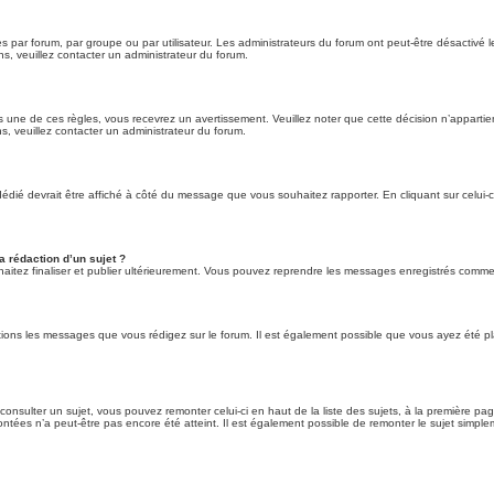
 par forum, par groupe ou par utilisateur. Les administrateurs du forum ont peut-être désactivé le
ns, veuillez contacter un administrateur du forum.
une de ces règles, vous recevrez un avertissement. Veuillez noter que cette décision n’appartie
s, veuillez contacter un administrateur du forum.
dédié devrait être affiché à côté du message que vous souhaitez rapporter. En cliquant sur celui-c
a rédaction d’un sujet ?
itez finaliser et publier ultérieurement. Vous pouvez reprendre les messages enregistrés comme b
ions les messages que vous rédigez sur le forum. Il est également possible que vous ayez été pla
 consulter un sujet, vous pouvez remonter celui-ci en haut de la liste des sujets, à la première p
ntées n’a peut-être pas encore été atteint. Il est également possible de remonter le sujet simple