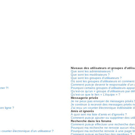
Niveaux des utilisateurs et groupes d’utilis
Que sont les administrateurs ?
Que sont les modérateurs ?
Que sont les groupes d’utilisateurs ?
Où sont les groupes d’utilisateurs et comment 
Comment puis-je devenir le responsable d’un g
cter ?!
Pourquoi certains groupes d’utilisateurs appa
Qu’est-ce qu’un « groupe d’utilisateurs par dé
Qu’est-ce que le lien « L’équipe » ?
Messagerie privée
Je ne peux pas envoyer de messages privés 
Je continue à recevoir des messages privés non
 en ligne ?
J’ai reçu un courrier électronique indésirable 
Amis et ignorés
À quoi sert ma liste d’amis et d’ignorés ?
Comment puis-je ajouter ou supprimer des utili
Recherche dans les forums
Comment puis-je effectuer une recherche dan
Pourquoi ma recherche ne renvoie aucun résu
courrier électronique d’un utilisateur ?
Pourquoi ma recherche renvoie à une page b
Comment puis-je rechercher des membres ?