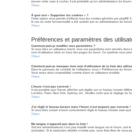
trouver cette case à cocher, il est probable qu’un administrateur du forum a
Haut
À quoi sert « Supprimer les cookies » ?
Cette option vous permet d’effacer tous les cookies générés par phpBB 3.3
le cas où cette fonctionnalité a été activée par un administrateur du fo
Haut
Préférences et paramètres des utilisat
Comment puis-je modifier mes paramètres ?
Si vous êtes un utilisateur inscrit, tous vos paramètres sont stockés dans
nom d’utilisateur situé en haut des pages du forum. Ce système vous perm
Haut
Comment puis-je masquer mon nom d’utilisateur de la liste des utilisa
Dans le panneau de contrôle de l’utilisateur, sous « Préférences du forum
Vous serez alors comptabilisé comme étant un utilisateur invisible.
Haut
L’heure n’est pas correcte !
Il est possible que l’heure affichée soit réglée sur un fuseau horaire diffé
Londres, Paris, New York, Sydney, etc. Veuillez noter que le réglage du fuse
Haut
J’ai réglé le fuseau horaire mais l’heure n’est toujours pas correcte !
Si vous êtes certain d’avoir correctement réglé le fuseau horaire mais que 
Haut
Ma langue n’apparaît pas dans la liste !
Soit les administrateurs n’ont pas installé votre langue sur le forum, soit 
souhaitez. Si la traduction désirée n’existe pas, vous êtes libre de vous 