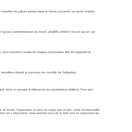
 transfert de pièces jointes dans le forum concerné, ou seuls certains
nt qu’aux administrateurs du forum, phpBB Limited n’est en aucun cas
i, vous trouverez toutes les étapes nécessaires afin de rapporter le
rouillons depuis le panneau de contrôle de l’utilisateur.
cé dans un groupe d’utilisateurs aux permissions limitées. Pour plus
age du forum. Cependant, si vous ne voyez pas ce lien, cette fonctionnalité
ment en y répondant, mais assurez-vous de le faire tout en respectant les