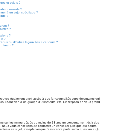
ges et sujets ?
les abonnements ?
ner à un sujet spécifique ?
ique ?
forum ?
ointes ?
ssions ?
ble ?
’abus ou d’ordres légaux liés à ce forum ?
du forum ?
us pouvez également avoir accès à des fonctionnalités supplémentaires qui
urs, l’adhésion à un groupe d’utilisateurs, etc. L’inscription ne vous prend
tions sur les mineurs âgés de moins de 13 ans un consentement écrit des
 nous vous conseillons de contacter un conseiller juridique qui pourra
ctés à ce sujet, excepté lorsque l’assistance porte sur la question « Qui