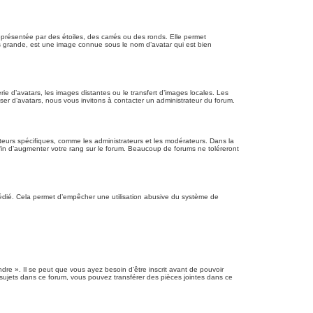
présentée par des étoiles, des carrés ou des ronds. Elle permet
lus grande, est une image connue sous le nom d’avatar qui est bien
rie d’avatars, les images distantes ou le transfert d’images locales. Les
iser d’avatars, nous vous invitons à contacter un administrateur du forum.
ateurs spécifiques, comme les administrateurs et les modérateurs. Dans la
fin d’augmenter votre rang sur le forum. Beaucoup de forums ne toléreront
re dédié. Cela permet d’empêcher une utilisation abusive du système de
re ». Il se peut que vous ayez besoin d’être inscrit avant de pouvoir
sujets dans ce forum, vous pouvez transférer des pièces jointes dans ce