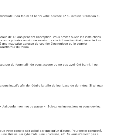
nistrateur du forum ait banni votre adresse IP ou interdit l’utilisation du
ssous de 13 ans pendant l’inscription, vous devrez suivre les instructions
 vous puissiez ouvrir une session ; cette information était présente lors
ié une mauvaise adresse de courrier électronique ou le courrier
ministrateur du forum.
strateur du forum afin de vous assurer de ne pas avoir été banni. Il est
rs inactifs afin de réduire la taille de leur base de données. Si tel était
 « J’ai perdu mon mot de passe ». Suivez les instructions et vous devriez
e votre compte soit utilisé par quelqu’un d’autre. Pour rester connecté,
 librairie, un cybercafé, une université, etc. Si vous n’arrivez pas à