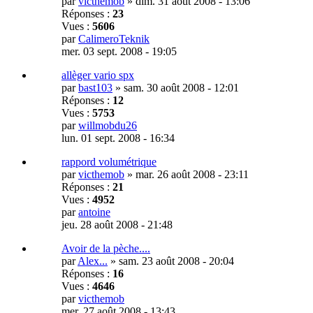
par
victhemob
»
dim. 31 août 2008 - 13:06
Réponses :
23
Vues :
5606
par
CalimeroTeknik
mer. 03 sept. 2008 - 19:05
allèger vario spx
par
bast103
»
sam. 30 août 2008 - 12:01
Réponses :
12
Vues :
5753
par
willmobdu26
lun. 01 sept. 2008 - 16:34
rappord volumétrique
par
victhemob
»
mar. 26 août 2008 - 23:11
Réponses :
21
Vues :
4952
par
antoine
jeu. 28 août 2008 - 21:48
Avoir de la pèche....
par
Alex...
»
sam. 23 août 2008 - 20:04
Réponses :
16
Vues :
4646
par
victhemob
mer. 27 août 2008 - 13:43