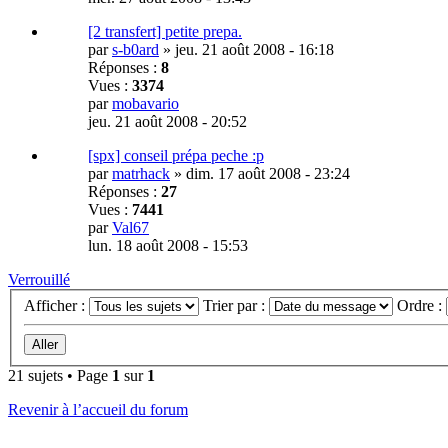
[2 transfert] petite prepa.
par
s-b0ard
»
jeu. 21 août 2008 - 16:18
Réponses :
8
Vues :
3374
par
mobavario
jeu. 21 août 2008 - 20:52
[spx] conseil prépa peche :p
par
matrhack
»
dim. 17 août 2008 - 23:24
Réponses :
27
Vues :
7441
par
Val67
lun. 18 août 2008 - 15:53
Verrouillé
Afficher :
Trier par :
Ordre :
21 sujets • Page
1
sur
1
Revenir à l’accueil du forum