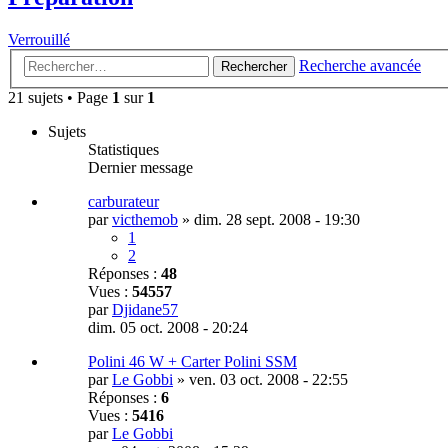
Verrouillé
Recherche avancée
Rechercher
21 sujets • Page
1
sur
1
Sujets
Statistiques
Dernier message
carburateur
par
victhemob
»
dim. 28 sept. 2008 - 19:30
1
2
Réponses :
48
Vues :
54557
par
Djidane57
dim. 05 oct. 2008 - 20:24
Polini 46 W + Carter Polini SSM
par
Le Gobbi
»
ven. 03 oct. 2008 - 22:55
Réponses :
6
Vues :
5416
par
Le Gobbi