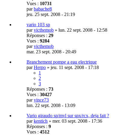
Vues :
10731
par
babache8
jeu. 25 sept. 2008 - 21:19
vario 103 sp
par
victhemob
»
lun. 22 sept. 2008 - 12:58
Réponses :
29
Vues :
9284
par
victhemob
mar. 23 sept. 2008 - 20:49
Branchement pompe a eau electrique
par
Herpo
»
jeu. 11 sept. 2008 - 17:18
1
2
3
Réponses :
73
Vues :
30427
par
vince73
lun. 22 sept. 2008 - 13:09
Vario giraudo sp/mvl sur spx/rcx, deja fait ?
par
kentich
»
mer. 03 sept. 2008 - 17:36
Réponses :
9
Vues :
4512