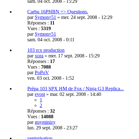
sam. 04 oct. 2008 - 15:29
Carbu 16PHBN => Questions.
par
Symon¤51
»
mer. 24 sept. 2008 - 12:29
Réponses :
11
Vues :
5319
par
Symon¤51
sam. 04 oct. 2008 - 0:11
103 rcx production
par
xora
»
mer. 17 sept. 2008 - 15:29
Réponses :
17
Vues :
7088
par
PoPoV
ven. 03 oct. 2008 - 1:52
Prépa 103 SPX HM de Fox / Ninja G3 Replica...
par
evost
»
mar. 02 sept. 2008 - 14:40
1
2
Réponses :
32
Vues :
14088
par
guyminizy
lun. 29 sept. 2008 - 23:27
venturisation