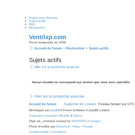
Sujets sans réponse
Sujets actifs
FAQ
Rechercher
Ventilxp.com
Forum temporaire de 2008
Accueil du forum
Rechercher
Sujets actifs
Sujets actifs
Aller sur la recherche avancée
Aucun résultat ne correspond aux termes que vous avez spécifiés.
Aller sur la recherche avancée
Accueil du forum
Supprimer les cookies
Fuseau horaire sur
UTC+
Développé par
phpBB
® Forum Software © phpBB Limited
Traduction française officielle
©
Qiaeru
Style we_universal created by
INVENTEA
|
nextgen
Photo d'entête par
Kireyonok_Yuliya / Freepik
Confidentialité
|
Conditions